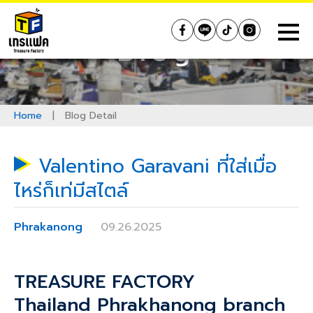
Skip
to
Treasure Factory (Thailand)
Blog
content
Home
|
Blog Detail
Valentino Garavani ที่ใส่เมื่อ
ไหร่ก็เท่มีสไตล์
Phrakanong
09.26.2025
TREASURE FACTORY
Thailand
Phrakhanong
branch