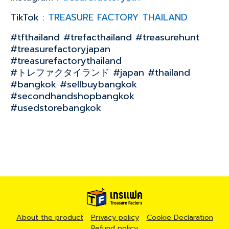
TikTok :
TREASURE FACTORY THAILAND
#tfthailand #trefacthailand #treasurehunt
#treasurefactoryjapan
#treasurefactorythailand
#トレファクタイランド #japan #thailand
#bangkok #sellbuybangkok
#secondhandshopbangkok
#usedstorebangkok
About the product
Privacy policy
Cookie Declaration
Refund policy