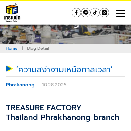
Skip
to
Treasure Factory (Thailand)
Blog
content
Home
|
Blog Detail
‘ความสง่างามเหนือกาลเวลา’
Phrakanong
10.28.2025
TREASURE FACTORY
Thailand
Phrakhanong
branch