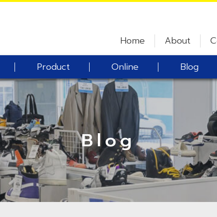
Home
About
C
Product
Online
Blog
Blog