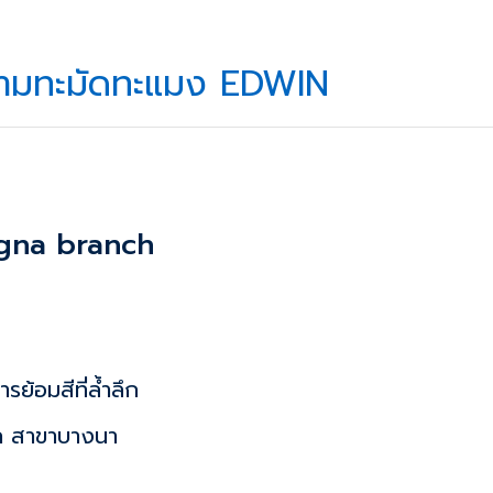
ความทะมัดทะแมง EDWIN
ngna
branch
ย้อมสีที่ล้ำลึก
เฟค สาขาบางนา