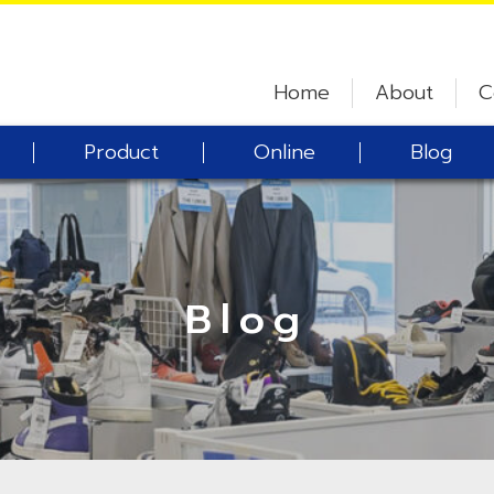
Home
About
C
Product
Online
Blog
Blog