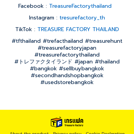
Facebook :
TreasureFactorythailand
Instagram :
tresurefactory_th
TikTok :
TREASURE FACTORY THAILAND
#tfthailand #trefacthailand #treasurehunt
#treasurefactoryjapan
#treasurefactorythailand
#トレファクタイランド #japan #thailand
#bangkok #sellbuybangkok
#secondhandshopbangkok
#usedstorebangkok
About the product
Privacy policy
Cookie Declaration