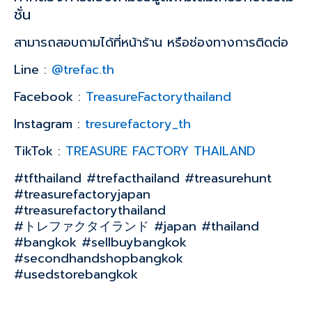
ชั่น
สามารถสอบถามได้ที่หน้าร้าน หรือช่องทางการติดต่อ
Line :
@trefac.th
Facebook :
TreasureFactorythailand
Instagram :
tresurefactory_th
TikTok :
TREASURE FACTORY THAILAND
#tfthailand #trefacthailand #treasurehunt
#treasurefactoryjapan
#treasurefactorythailand
#トレファクタイランド #japan #thailand
#bangkok #sellbuybangkok
#secondhandshopbangkok
#usedstorebangkok