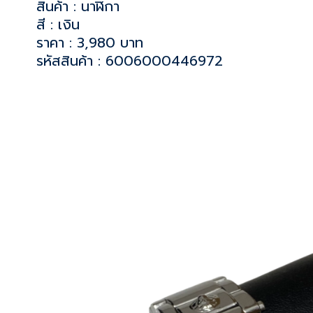
สินค้า : นาฬิกา
สี : เงิน
ราคา : 3,980 บาท
รหัสสินค้า : 6006000446972