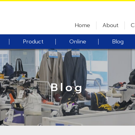
Home
About
C
Product
Online
Blog
Blog