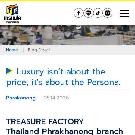
Skip
to
Treasure Factory (Thailand)
Blog
content
Home
|
Blog Detail
Luxury isn’t about the
price, it’s about the Persona.
Phrakanong
05.14.2026
TREASURE FACTORY
Thailand
Phrakhanong
branch