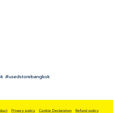
k #usedstorebangkok
duct
Privacy policy
Cookie Declaration
Refund policy