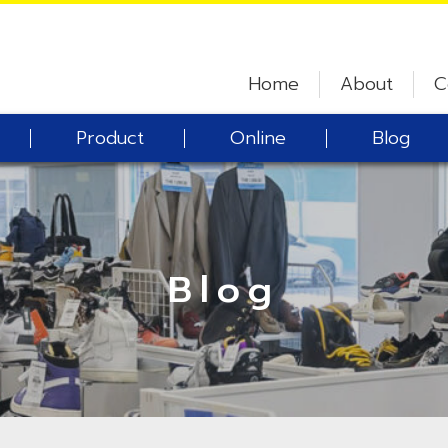
Home
About
C
Product
Online
Blog
Blog