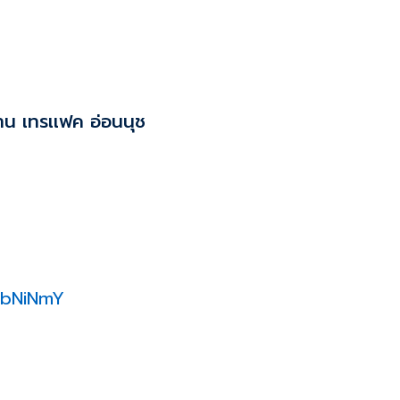
้าน เทรเเฟค อ่อนนุช
HbNiNmY