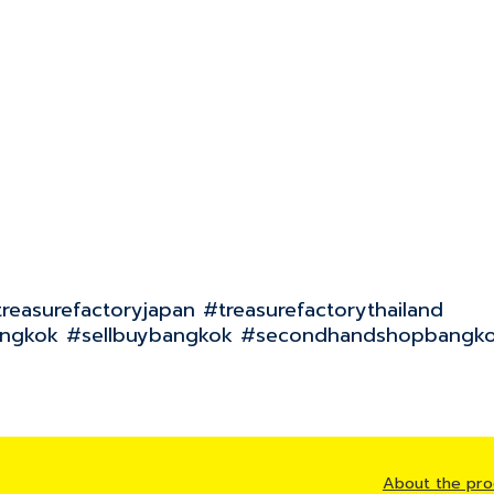
treasurefactoryjapan #treasurefactorythailand
ok #sellbuybangkok #secondhandshopbangko
About the pro