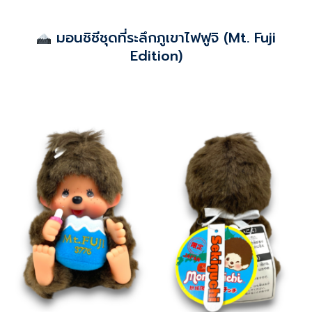
มอนชิชีชุดที่ระลึกภูเขาไฟฟูจิ (Mt. Fuji
Edition)