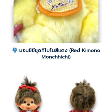
มอนชิชีชุดกิโมโนสีแดง (Red Kimono
Monchhichi)