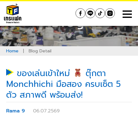
Skip
to
Treasure Factory (Thailand)
Blog
content
Home
|
Blog Detail
ของเล่นเข้าใหม่
ตุ๊กตา
Monchhichi มือสอง ครบเซ็ต 5
ตัว สภาพดี พร้อมส่ง!
Rama 9
06.07.2569