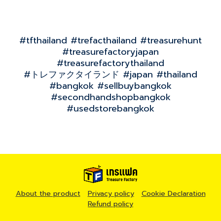
#tfthailand #trefacthailand #treasurehunt
#treasurefactoryjapan
#treasurefactorythailand
#トレファクタイランド #japan #thailand
#bangkok #sellbuybangkok
#secondhandshopbangkok
#usedstorebangkok
About the product
Privacy policy
Cookie Declaration
Refund policy