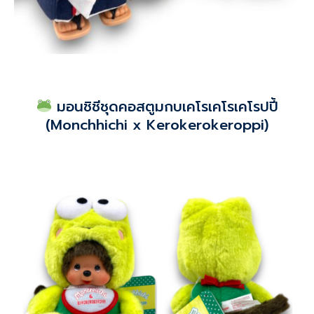
มอนชิชีชุดคอสตูมกบเคโรเคโรเคโรปปี้
(Monchhichi x Kerokerokeroppi)