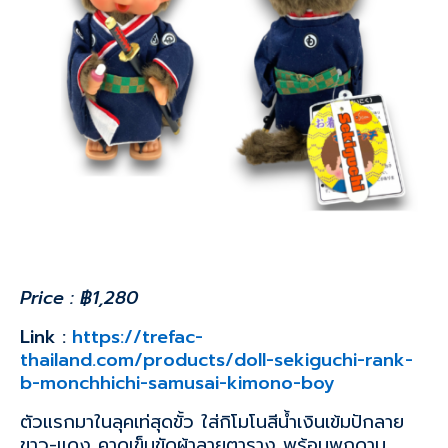
Price : ฿1,280
Link :
https://trefac-
thailand.com/products/doll-sekiguchi-rank-
b-monchhichi-samusai-kimono-boy
ตัวแรกมาในลุคเท่สุดขั้ว ใส่กิโมโนสีน้ำเงินเข้มปักลาย
ขาว-แดง คาดเข็มขัดผ้าลายตาราง พร้อมพกดาบ