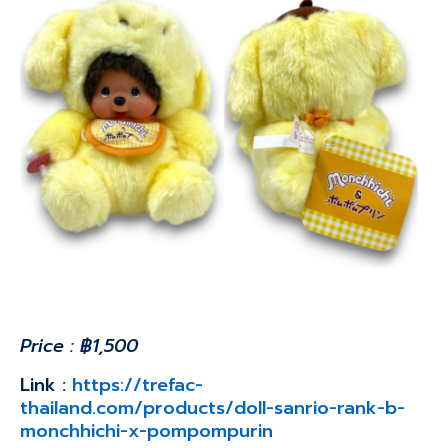
Price : ฿1,500
Link :
https://trefac-
thailand.com/products/doll-sanrio-rank-b-
monchhichi-x-pompompurin