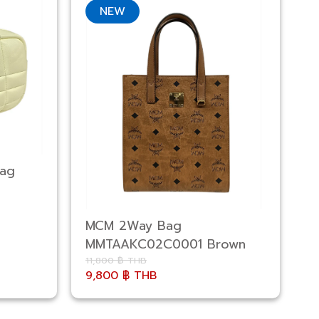
NEW
Bag
D
MCM 2Way Bag
MMTAAKC02C0001 Brown
11,800 ฿ THB
11
9,800 ฿ THB
1