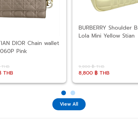
BURBERRY Shoulder 
Lola Mini Yellow Stian
IAN DIOR Chain wallet
060P Pink
฿ THB
9,800 ฿ THB
฿ THB
8,800 ฿ THB
View All