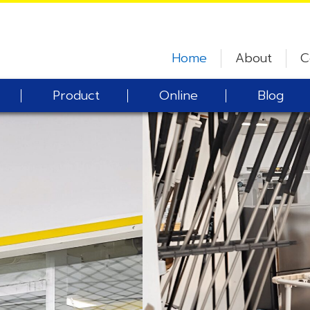
Home
About
C
Product
Online
Blog