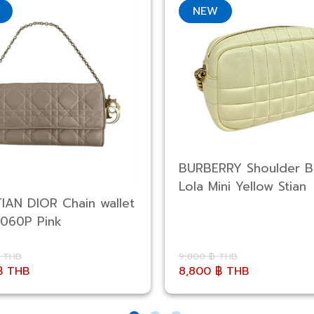
NEW
BURBERRY Shoulder 
Lola Mini Yellow Stian
IAN DIOR Chain wallet
060P Pink
฿ THB
9,800 ฿ THB
฿ THB
8,800 ฿ THB