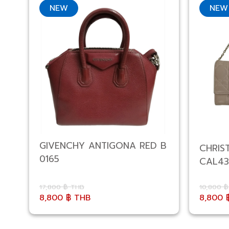
NEW
NEW
GIVENCHY ANTIGONA RED B
CHRIST
0165
CAL43
17,800 ฿ THB
10,800 
8,800 ฿ THB
8,800 