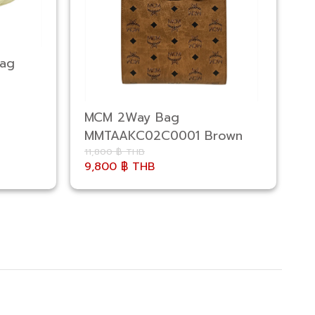
Bag
D
MCM 2Way Bag
MMTAAKC02C0001 Brown
11,800 ฿ THB
11
9,800 ฿ THB
1