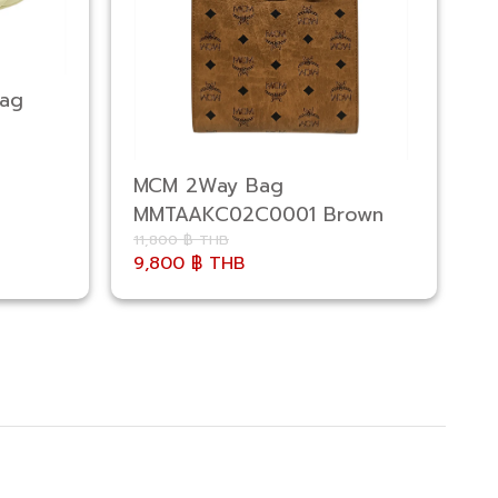
Bag
D
MCM 2Way Bag
MMTAAKC02C0001 Brown
11,800 ฿ THB
11
9,800 ฿ THB
1