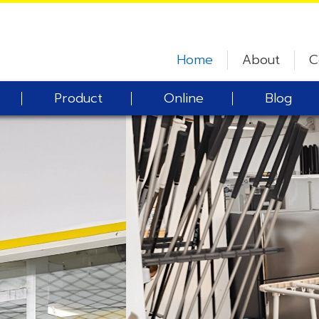
Home
About
C
Product
Online
Blog