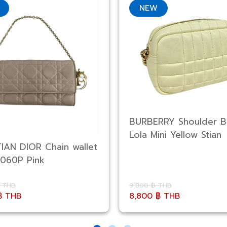
NEW
BURBERRY Shoulder 
Lola Mini Yellow Stian
IAN DIOR Chain wallet
060P Pink
฿ THB
9,800 ฿ THB
฿ THB
8,800 ฿ THB