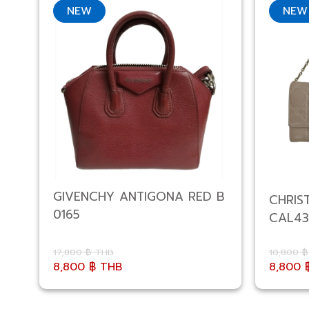
NEW
NEW
GIVENCHY ANTIGONA RED B
CHRIST
0165
CAL43
17,800 ฿ THB
10,800 
8,800 ฿ THB
8,800 