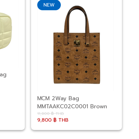
NEW
Bag
D
MCM 2Way Bag
MMTAAKC02C0001 Brown
11,800 ฿ THB
11
9,800 ฿ THB
1