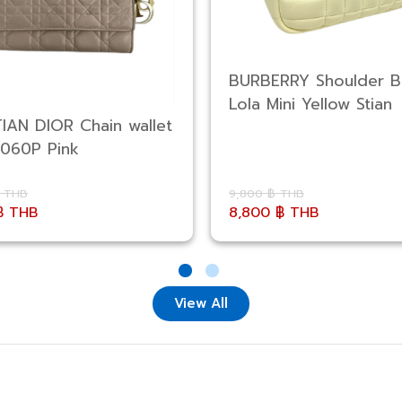
BURBERRY Shoulder 
Lola Mini Yellow Stian
IAN DIOR Chain wallet
060P Pink
฿ THB
9,800 ฿ THB
฿ THB
8,800 ฿ THB
View All